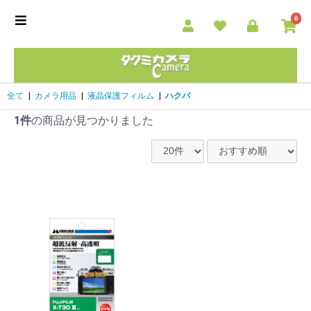
0
全て
|
カメラ用品
|
液晶保護フィルム
|
ハクバ
1件
の商品が見つかりました